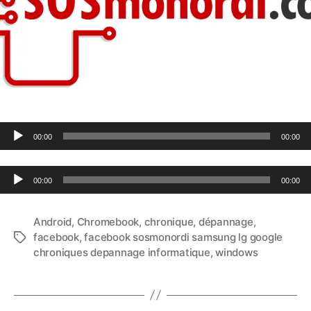
Lecteur audio
00:00
00:00
Lecteur audio
00:00
00:00
Android
,
Chromebook
,
chronique
,
dépannage
,
facebook
,
facebook sosmonordi samsung lg google
Étiquettes
chroniques depannage informatique
,
windows