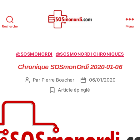
Recherche
Menu
SOSmonOrdi.com
Catégories
@SOSMONORDI
@SOSMONORDI CHRONIQUES
Chronique SOSmonOrdi 2020-01-06
Par
Pierre Boucher
06/01/2020
Auteur
Date
de
de
Article épinglé
l’article
l’article