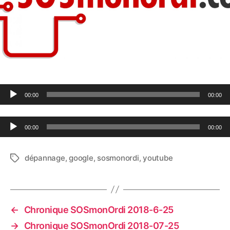
Lecteur audio
00:00
00:00
Lecteur audio
00:00
00:00
dépannage
,
google
,
sosmonordi
,
youtube
Étiquettes
←
Chronique SOSmonOrdi 2018-6-25
→
Chronique SOSmonOrdi 2018-07-25