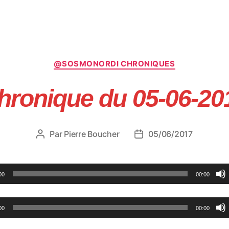
Catégories
@SOSMONORDI CHRONIQUES
hronique du 05-06-20
Par
Pierre Boucher
05/06/2017
Auteur
Date
de
de
l’article
l’article
00
00:00
00
00:00