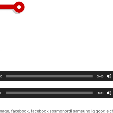
00
00:00
00
00:00
nage
,
facebook
,
facebook sosmonordi samsung lg google c