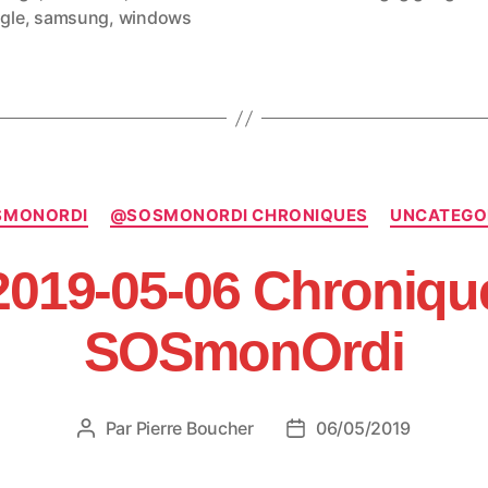
gle
,
samsung
,
windows
Catégories
SMONORDI
@SOSMONORDI CHRONIQUES
UNCATEGO
2019-05-06 Chroniqu
SOSmonOrdi
Par
Pierre Boucher
06/05/2019
Auteur
Date
de
de
l’article
l’article