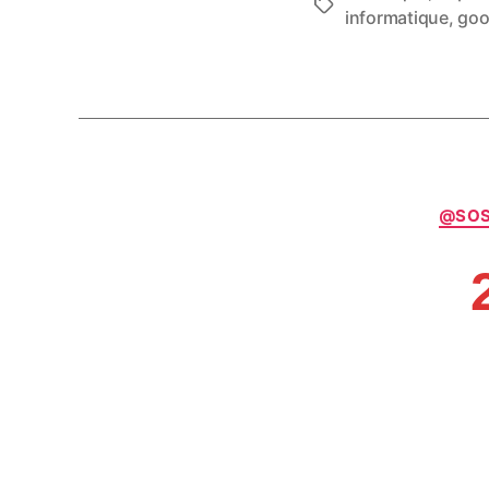
Étiquettes
informatique
,
goo
@SO