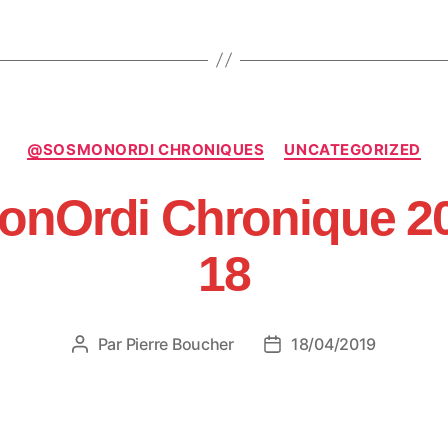
Catégories
@SOSMONORDI CHRONIQUES
UNCATEGORIZED
nOrdi Chronique 20
18
Par
Pierre Boucher
18/04/2019
Auteur
Date
de
de
l’article
l’article